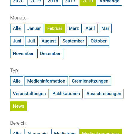
2020
2019
2018
2017
2010
Vorherige
Monate:
Alle
Januar
Februar
März
April
Mai
Juni
Juli
August
September
Oktober
November
Dezember
Typ:
Alle
Medieninformation
Gremiensitzungen
Veranstaltungen
Publikationen
Ausschreibungen
News
Bereich:
Alle
Allgemein
Mediatope
Medienkompetenz