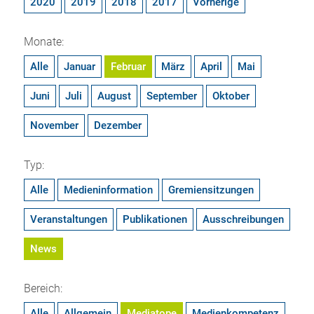
2020
2019
2018
2017
Vorherige
Monate:
Alle
Januar
Februar
März
April
Mai
Juni
Juli
August
September
Oktober
November
Dezember
Typ:
Alle
Medieninformation
Gremiensitzungen
Veranstaltungen
Publikationen
Ausschreibungen
News
Bereich:
Alle
Allgemein
Mediatope
Medienkompetenz