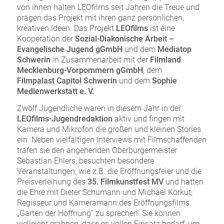
von ihnen halten LEOfilms seit Jahren die Treue und
prägen das Projekt mit ihren ganz persönlichen,
kreativen Ideen. Das Projekt
LEOfilms
ist eine
Kooperation der
Sozial-Diakonische Arbeit –
Evangelische Jugend gGmbH
und dem
Mediatop
Schwerin
in Zusammenarbeit mit der
Filmland
Mecklenburg-Vorpommern gGmbH
, dem
Filmpalast Capitol Schwerin
und dem
Sophie
Medienwerkstatt e. V.
Zwölf Jugendliche waren in diesem Jahr in der
LEOfilms-Jugendredaktion
aktiv und fingen mit
Kamera und Mikrofon die großen und kleinen Stories
ein. Neben vielfältigen Interviews mit Filmschaffenden
trafen sie den angehenden Oberbürgermeister
Sebastian Ehlers, besuchten besondere
Veranstaltungen, wie z.B. die Eröffnungsfeier und die
Preisverleihung des
35. Filmkunstfest MV
und hatten
die Ehre mit Dieter Schumann und Michael Korkut,
Regisseur und Kameramann des Eröffnungsfilms
„Garten der Hoffnung“ zu sprechen. Sie können
vielleicht erahnen, dass es vollen Einsatz bedarf, um