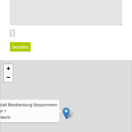
Senden
+
−
talt Mecklenburg-Vorpommern
er 1
werin