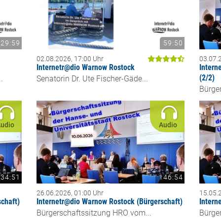
29:59
59:50
02.08.2026, 17:00 Uhr
03.07.
Internetr@dio Warnow Rostock
Intern
(2/2)
.
Senatorin Dr. Ute Fischer-Gäde...
Bürge
udio
Audio
134:51
146:54
26.06.2026, 01:00 Uhr
15.05.
chaft)
Internetr@dio Warnow Rostock (Bürgerschaft)
Intern
Bürgerschaftssitzung HRO vom...
Bürge