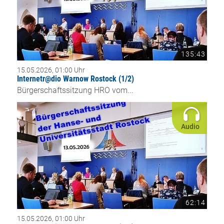
135:43
15.05.2026, 01:00 Uhr
Internetr@dio Warnow Rostock (1/2)
Bürgerschaftssitzung HRO vom...
Audio
62:14
15.05.2026, 01:00 Uhr