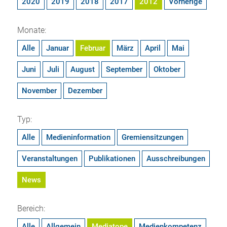
2020
2019
2018
2017
2012
Vorherige
Monate:
Alle
Januar
Februar
März
April
Mai
Juni
Juli
August
September
Oktober
November
Dezember
Typ:
Alle
Medieninformation
Gremiensitzungen
Veranstaltungen
Publikationen
Ausschreibungen
News
Bereich:
Alle
Allgemein
Mediatope
Medienkompetenz