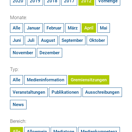
2020
2019
2018
2017
2012
Vorherige
Monate:
Alle
Januar
Februar
März
April
Mai
Juni
Juli
August
September
Oktober
November
Dezember
Typ:
Alle
Medieninformation
Gremiensitzungen
Veranstaltungen
Publikationen
Ausschreibungen
News
Bereich:
Alle
Allgemein
Mediatope
Medienkompetenz