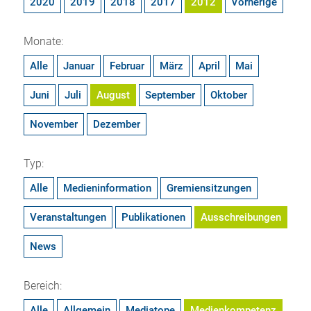
2020
2019
2018
2017
2012
Vorherige
Monate:
Alle
Januar
Februar
März
April
Mai
Juni
Juli
August
September
Oktober
November
Dezember
Typ:
Alle
Medieninformation
Gremiensitzungen
Veranstaltungen
Publikationen
Ausschreibungen
News
Bereich:
Alle
Allgemein
Mediatope
Medienkompetenz