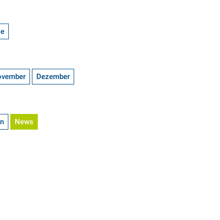
ge
ovember
Dezember
en
News