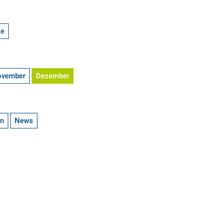
ge
ovember
Dezember
en
News