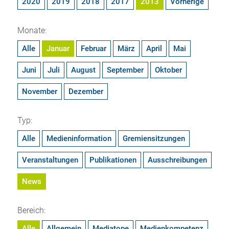
2020
2019
2018
2017
2013
Vorherige
Monate:
Alle
Januar
Februar
März
April
Mai
Juni
Juli
August
September
Oktober
November
Dezember
Typ:
Alle
Medieninformation
Gremiensitzungen
Veranstaltungen
Publikationen
Ausschreibungen
News
Bereich:
Alle
Allgemein
Mediatope
Medienkompetenz