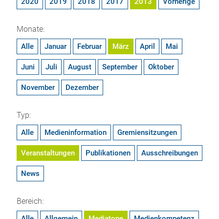
2020
2019
2018
2017
2013
Vorherige
Monate:
Alle
Januar
Februar
März
April
Mai
Juni
Juli
August
September
Oktober
November
Dezember
Typ:
Alle
Medieninformation
Gremiensitzungen
Veranstaltungen
Publikationen
Ausschreibungen
News
Bereich:
Alle
Allgemein
Mediatope
Medienkompetenz