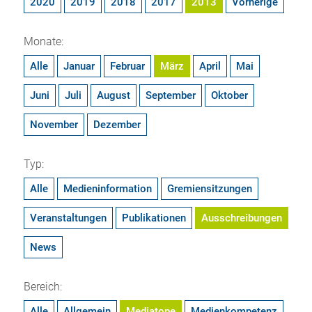
2020
2019
2018
2017
2013
Vorherige
Monate:
Alle
Januar
Februar
März
April
Mai
Juni
Juli
August
September
Oktober
November
Dezember
Typ:
Alle
Medieninformation
Gremiensitzungen
Veranstaltungen
Publikationen
Ausschreibungen
News
Bereich:
Alle
Allgemein
Mediatope
Medienkompetenz