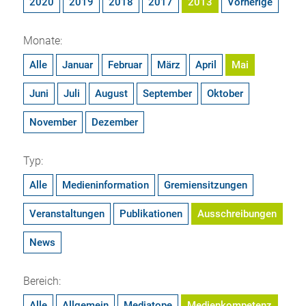
2020
2019
2018
2017
2013
Vorherige
Monate:
Alle
Januar
Februar
März
April
Mai
Juni
Juli
August
September
Oktober
November
Dezember
Typ:
Alle
Medieninformation
Gremiensitzungen
Veranstaltungen
Publikationen
Ausschreibungen
News
Bereich:
Alle
Allgemein
Mediatope
Medienkompetenz