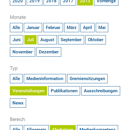
2020
2019
2018
2017
2013
Vorherige
Monate:
Alle
Januar
Februar
März
April
Mai
Juni
Juli
August
September
Oktober
November
Dezember
Typ:
Alle
Medieninformation
Gremiensitzungen
Veranstaltungen
Publikationen
Ausschreibungen
News
Bereich:
Alle
Allgemein
Mediatope
Medienkompetenz