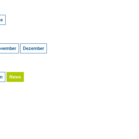
ge
ovember
Dezember
en
News