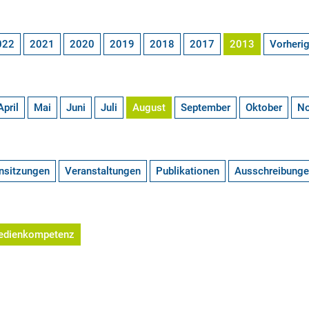
022
2021
2020
2019
2018
2017
2013
Vorheri
April
Mai
Juni
Juli
August
September
Oktober
N
nsitzungen
Veranstaltungen
Publikationen
Ausschreibung
edienkompetenz