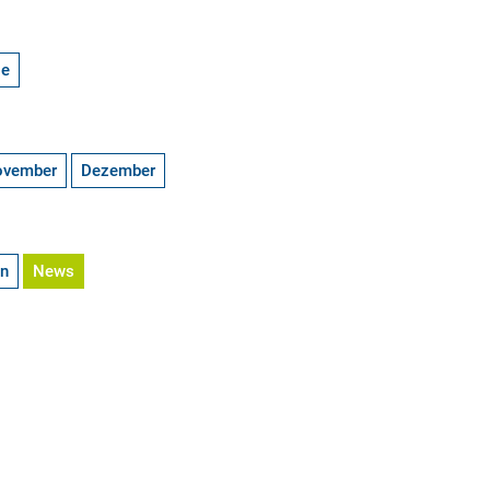
ge
ovember
Dezember
en
News