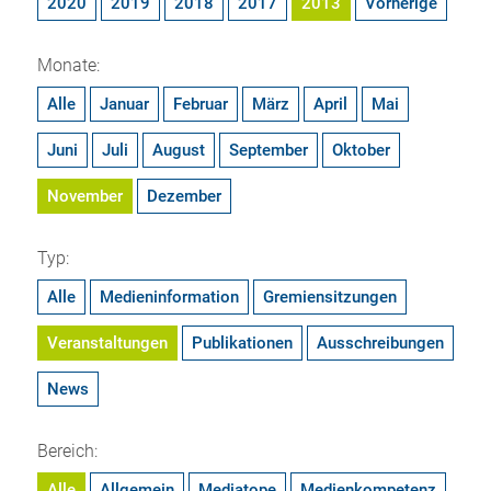
2020
2019
2018
2017
2013
Vorherige
Monate:
Alle
Januar
Februar
März
April
Mai
Juni
Juli
August
September
Oktober
November
Dezember
Typ:
Alle
Medieninformation
Gremiensitzungen
Veranstaltungen
Publikationen
Ausschreibungen
News
Bereich:
Alle
Allgemein
Mediatope
Medienkompetenz