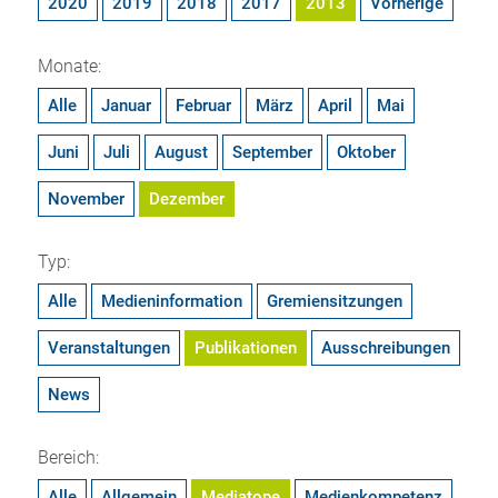
2020
2019
2018
2017
2013
Vorherige
Monate:
Alle
Januar
Februar
März
April
Mai
Juni
Juli
August
September
Oktober
November
Dezember
Typ:
Alle
Medieninformation
Gremiensitzungen
Veranstaltungen
Publikationen
Ausschreibungen
News
Bereich:
Alle
Allgemein
Mediatope
Medienkompetenz