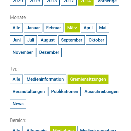
2020
2019
2018
2017
2014
Vorherige
Monate:
Alle
Januar
Februar
März
April
Mai
Juni
Juli
August
September
Oktober
November
Dezember
Typ:
Alle
Medieninformation
Gremiensitzungen
Veranstaltungen
Publikationen
Ausschreibungen
News
Bereich:
Alle
Allgemein
Mediatope
Medienkompetenz