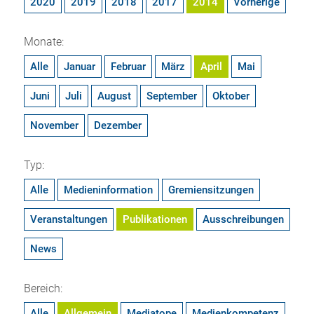
2020
2019
2018
2017
2014
Vorherige
Monate:
Alle
Januar
Februar
März
April
Mai
Juni
Juli
August
September
Oktober
November
Dezember
Typ:
Alle
Medieninformation
Gremiensitzungen
Veranstaltungen
Publikationen
Ausschreibungen
News
Bereich:
Alle
Allgemein
Mediatope
Medienkompetenz