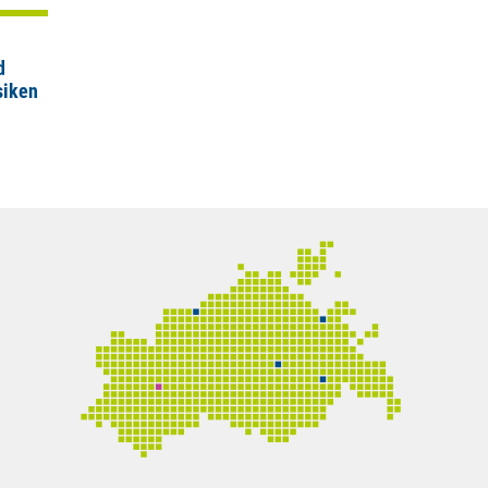
d
siken