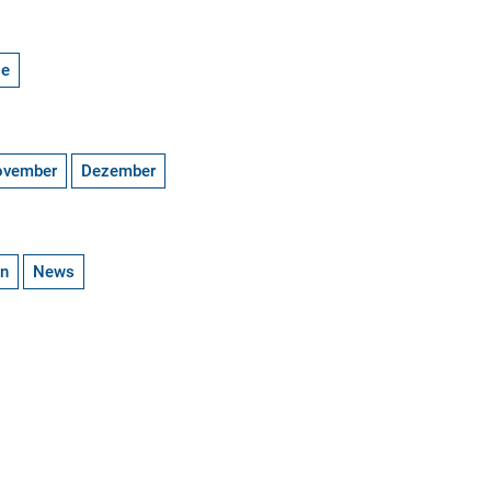
ge
ovember
Dezember
en
News