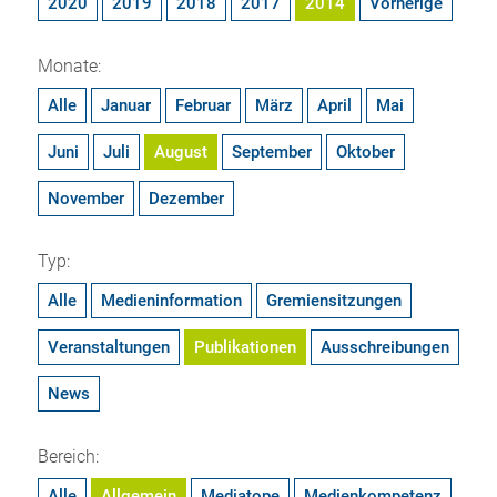
2020
2019
2018
2017
2014
Vorherige
Monate:
Alle
Januar
Februar
März
April
Mai
Juni
Juli
August
September
Oktober
November
Dezember
Typ:
Alle
Medieninformation
Gremiensitzungen
Veranstaltungen
Publikationen
Ausschreibungen
News
Bereich:
Alle
Allgemein
Mediatope
Medienkompetenz