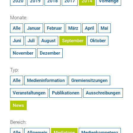
2020
2019
2018
2017
2014
Vorherige
Monate:
Alle
Januar
Februar
März
April
Mai
Juni
Juli
August
September
Oktober
November
Dezember
Typ:
Alle
Medieninformation
Gremiensitzungen
Veranstaltungen
Publikationen
Ausschreibungen
News
Bereich:
Alle
Allgemein
Mediatope
Medienkompetenz