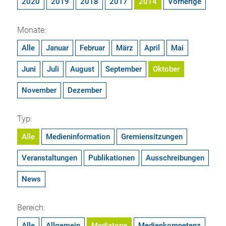
2020
2019
2018
2017
2014
Vorherige
Monate:
Alle
Januar
Februar
März
April
Mai
Juni
Juli
August
September
Oktober
November
Dezember
Typ:
Alle
Medieninformation
Gremiensitzungen
Veranstaltungen
Publikationen
Ausschreibungen
News
Bereich:
Alle
Allgemein
Mediatope
Medienkompetenz