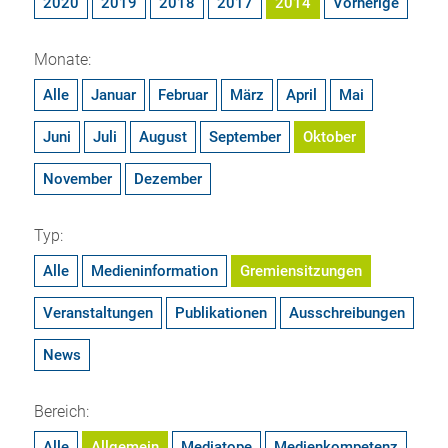
2020
2019
2018
2017
2014
Vorherige
Monate:
Alle
Januar
Februar
März
April
Mai
Juni
Juli
August
September
Oktober
November
Dezember
Typ:
Alle
Medieninformation
Gremiensitzungen
Veranstaltungen
Publikationen
Ausschreibungen
News
Bereich:
Alle
Allgemein
Mediatope
Medienkompetenz