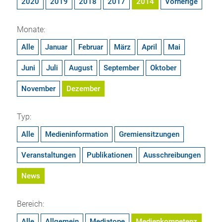
2020
2019
2018
2017
2014
Vorherige
Monate:
Alle
Januar
Februar
März
April
Mai
Juni
Juli
August
September
Oktober
November
Dezember
Typ:
Alle
Medieninformation
Gremiensitzungen
Veranstaltungen
Publikationen
Ausschreibungen
News
Bereich:
Alle
Allgemein
Mediatope
Medienkompetenz