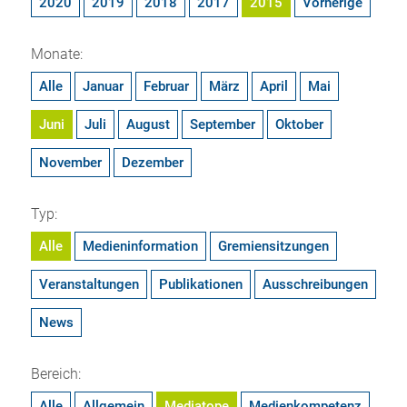
2020
2019
2018
2017
2015
Vorherige
Monate:
Alle
Januar
Februar
März
April
Mai
Juni
Juli
August
September
Oktober
November
Dezember
Typ:
Alle
Medieninformation
Gremiensitzungen
Veranstaltungen
Publikationen
Ausschreibungen
News
Bereich:
Alle
Allgemein
Mediatope
Medienkompetenz