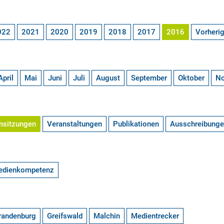
022
2021
2020
2019
2018
2017
2016
Vorheri
April
Mai
Juni
Juli
August
September
Oktober
N
nsitzungen
Veranstaltungen
Publikationen
Ausschreibung
edienkompetenz
randenburg
Greifswald
Malchin
Medientrecker