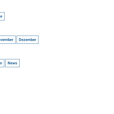
ge
ovember
Dezember
en
News