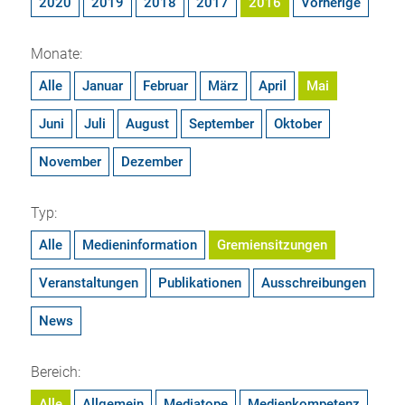
2020
2019
2018
2017
2016
Vorherige
Monate:
Alle
Januar
Februar
März
April
Mai
Juni
Juli
August
September
Oktober
November
Dezember
Typ:
Alle
Medieninformation
Gremiensitzungen
Veranstaltungen
Publikationen
Ausschreibungen
News
Bereich:
Alle
Allgemein
Mediatope
Medienkompetenz