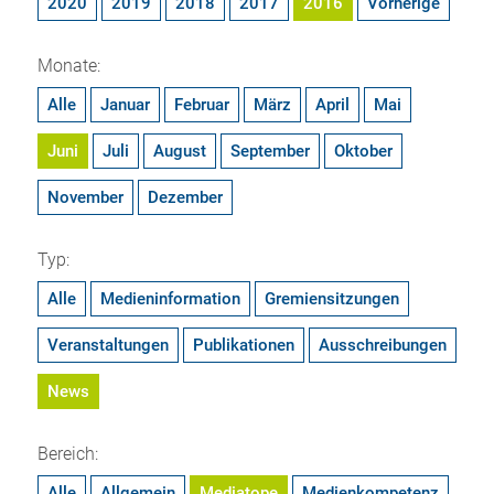
2020
2019
2018
2017
2016
Vorherige
Monate:
Alle
Januar
Februar
März
April
Mai
Juni
Juli
August
September
Oktober
November
Dezember
Typ:
Alle
Medieninformation
Gremiensitzungen
Veranstaltungen
Publikationen
Ausschreibungen
News
Bereich:
Alle
Allgemein
Mediatope
Medienkompetenz