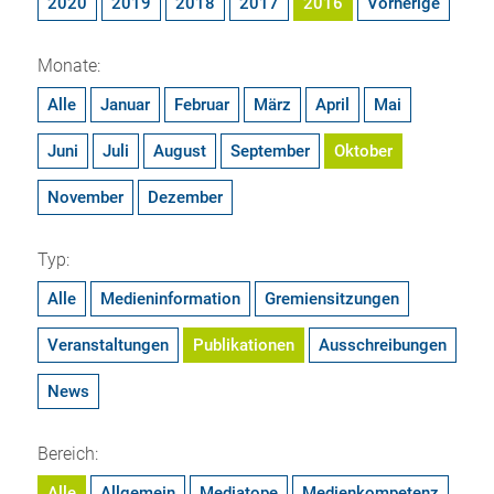
2020
2019
2018
2017
2016
Vorherige
Monate:
Alle
Januar
Februar
März
April
Mai
Juni
Juli
August
September
Oktober
November
Dezember
Typ:
Alle
Medieninformation
Gremiensitzungen
Veranstaltungen
Publikationen
Ausschreibungen
News
Bereich:
Alle
Allgemein
Mediatope
Medienkompetenz