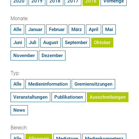
2020
2019
2018
2017
2016
Vorherige
Monate:
Alle
Januar
Februar
März
April
Mai
Juni
Juli
August
September
Oktober
November
Dezember
Typ:
Alle
Medieninformation
Gremiensitzungen
Veranstaltungen
Publikationen
Ausschreibungen
News
Bereich:
Alle
Allgemein
Mediatope
Medienkompetenz