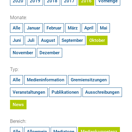
2020
2019
2018
2017
2016
Vorherige
Monate:
Alle
Januar
Februar
März
April
Mai
Juni
Juli
August
September
Oktober
November
Dezember
Typ:
Alle
Medieninformation
Gremiensitzungen
Veranstaltungen
Publikationen
Ausschreibungen
News
Bereich:
Alle
Allgemein
Mediatope
Medienkompetenz