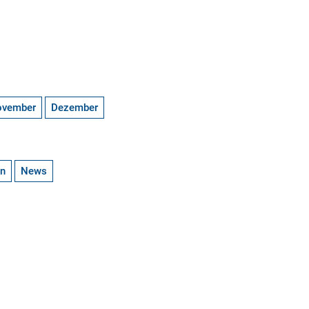
ovember
Dezember
en
News