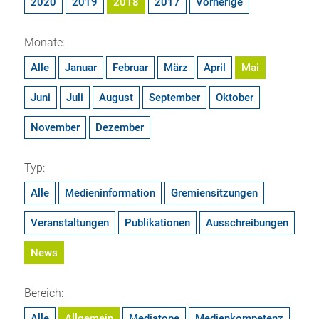
2020
2019
2018
2017
Vorherige
Monate:
Alle
Januar
Februar
März
April
Mai
Juni
Juli
August
September
Oktober
November
Dezember
Typ:
Alle
Medieninformation
Gremiensitzungen
Veranstaltungen
Publikationen
Ausschreibungen
News
Bereich:
Alle
Allgemein
Mediatope
Medienkompetenz