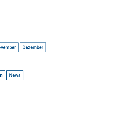
ovember
Dezember
en
News