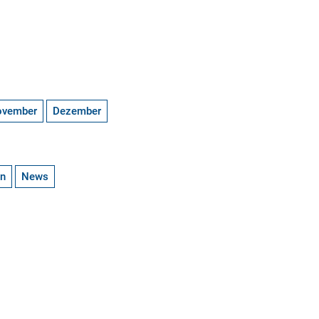
ovember
Dezember
en
News