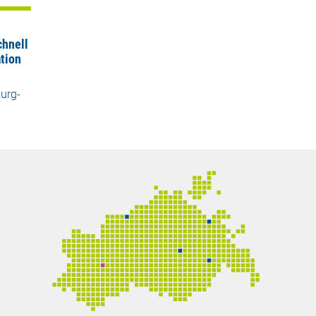
hnell
tion
urg-