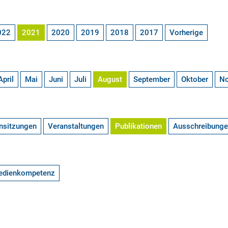
022
2021
2020
2019
2018
2017
Vorherige
April
Mai
Juni
Juli
August
September
Oktober
N
nsitzungen
Veranstaltungen
Publikationen
Ausschreibung
edienkompetenz