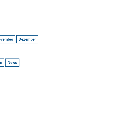
ovember
Dezember
en
News