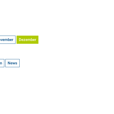
ovember
Dezember
en
News