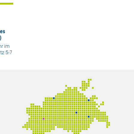
ses
)
hr im
tz 5-7