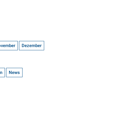
ovember
Dezember
en
News