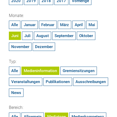
2020
2019
2018
2017
Vorherige
Monate:
Alle
Januar
Februar
März
April
Mai
Juni
Juli
August
September
Oktober
November
Dezember
Typ:
Alle
Medieninformation
Gremiensitzungen
Veranstaltungen
Publikationen
Ausschreibungen
News
Bereich:
Alle
Allgemein
Mediatope
Medienkompetenz