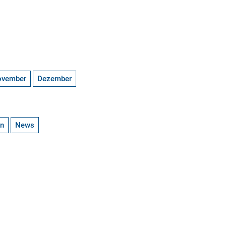
ovember
Dezember
en
News