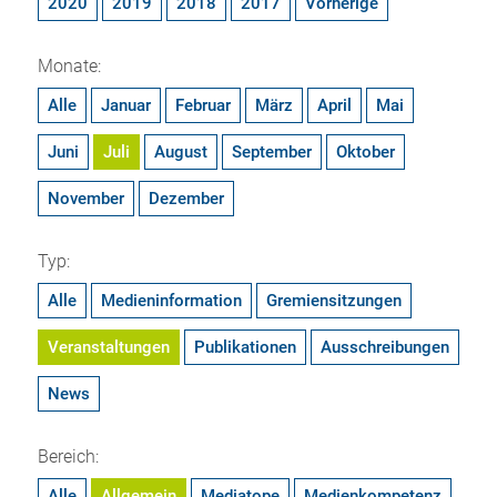
2020
2019
2018
2017
Vorherige
Monate:
Alle
Januar
Februar
März
April
Mai
Juni
Juli
August
September
Oktober
November
Dezember
Typ:
Alle
Medieninformation
Gremiensitzungen
Veranstaltungen
Publikationen
Ausschreibungen
News
Bereich:
Alle
Allgemein
Mediatope
Medienkompetenz