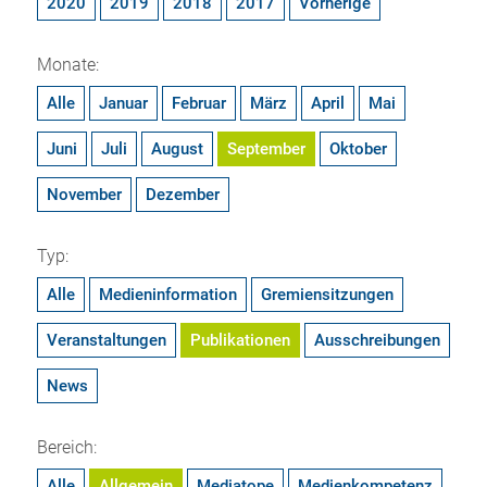
2020
2019
2018
2017
Vorherige
Monate:
Alle
Januar
Februar
März
April
Mai
Juni
Juli
August
September
Oktober
November
Dezember
Typ:
Alle
Medieninformation
Gremiensitzungen
Veranstaltungen
Publikationen
Ausschreibungen
News
Bereich:
Alle
Allgemein
Mediatope
Medienkompetenz