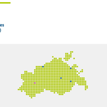
ses
)