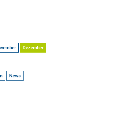
ovember
Dezember
en
News