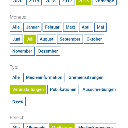
2020
2019
2018
2017
2015
Vorherige
Monate:
Alle
Januar
Februar
März
April
Mai
Juni
Juli
August
September
Oktober
November
Dezember
Typ:
Alle
Medieninformation
Gremiensitzungen
Veranstaltungen
Publikationen
Ausschreibungen
News
Bereich:
Alle
Allgemein
Mediatope
Medienkompetenz