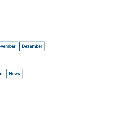
ovember
Dezember
en
News