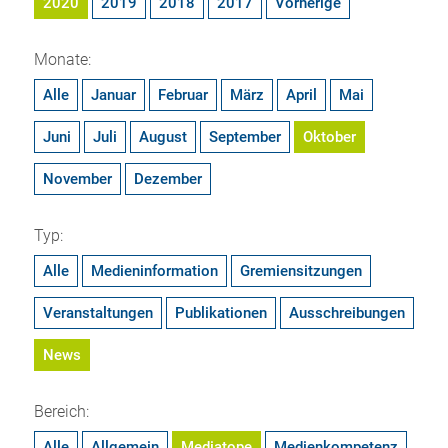
2020
2019
2018
2017
Vorherige
Monate:
Alle
Januar
Februar
März
April
Mai
Juni
Juli
August
September
Oktober
November
Dezember
Typ:
Alle
Medieninformation
Gremiensitzungen
Veranstaltungen
Publikationen
Ausschreibungen
News
Bereich:
Alle
Allgemein
Mediatope
Medienkompetenz